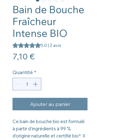
Bain de Bouche
Fraîcheur
Intense BIO
La note est de 5.0 sur cinq étoiles selon 2 avis
5.0 | 2 avis
Prix
7,10 €
Quantité
*
Ajouter au panier
Ce bain de bouche bio est formulé
à partir d’ingrédients à 99 %
d’origine naturelle et certifié bio*. Il